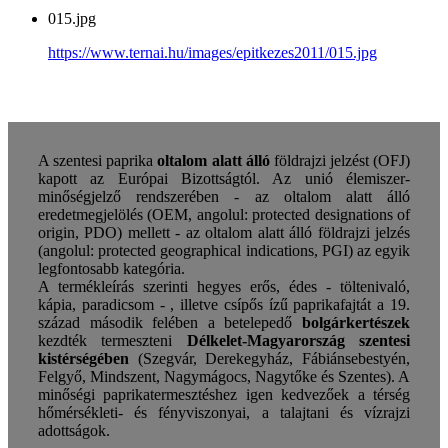
015.jpg
https://www.ternai.hu/images/epitkezes2011/015.jpg
A szentesi paprika
oltalom alatt álló
földrajzi jelzést (OFJ)
kapott az Európai Bizottságtól. Az unió élemiszer-
minőségjelző rendszerében - az oltalom alatt álló
eredetmegjelölés (OEM, angolul: protected designations of
origin, PDO) mellett - az oltalom alatt álló földrajzi jelzés
(angolul: protected geographical indications, PGI) az egyik
legfontosabb kategória.
A termékleírás szerinti hegyes erős, édes - töltenivaló,
kápia, paradicsom - , illetve csípős ízű paprikafajtát a 19.
század második felében a betelepedő
bolgárkertészek
kezdték termeszteni
Délkelet-Magyarország szentesi
kistérségében
(Szegvár, Derekegyház, Fábiánsebestyén,
Felgyő, Mindszent, Nagymágocs, Nagytőke és Szentes). A
minőségi paprikatermesztéshez igen kedvezőek a térség
hőmérsékleti- és fényviszonyai, a talajtani és vízrajzi
adottságok.