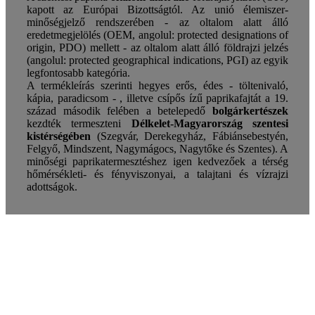
kapott az Európai Bizottságtól. Az unió élemiszer-
minőségjelző rendszerében - az oltalom alatt álló
eredetmegjelölés (OEM, angolul: protected designations of
origin, PDO) mellett - az oltalom alatt álló földrajzi jelzés
(angolul: protected geographical indications, PGI) az egyik
legfontosabb kategória.
A termékleírás szerinti hegyes erős, édes - töltenivaló,
kápia, paradicsom - , illetve csípős ízű paprikafajtát a 19.
század második felében a betelepedő
bolgárkertészek
kezdték termeszteni
Délkelet-Magyarország szentesi
kistérségében
(Szegvár, Derekegyház, Fábiánsebestyén,
Felgyő, Mindszent, Nagymágocs, Nagytőke és Szentes). A
minőségi paprikatermesztéshez igen kedvezőek a térség
hőmérsékleti- és fényviszonyai, a talajtani és vízrajzi
adottságok.