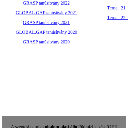
GRASP tanúsítvány 2022
Ternai_21
GLOBAL.GAP tanúsítvány 2021
Ternai_22
GRASP tanúsítvány 2021
GLOBAL.GAP tanúsítvány 2020
GRASP tanúsítvány 2020
A szentesi paprika
oltalom alatt álló
földrajzi jelzést (OFJ)